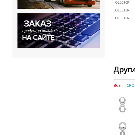
OLEC10R
OLEC13R
OLEC16R
Други
ВСЕ
CRO