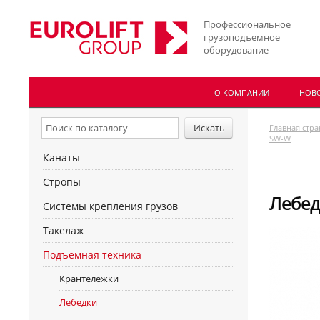
Профессиональное
грузоподъемное
оборудование
О КОМПАНИИ
НОВ
Главная стр
SW-W
Канаты
Стропы
Лебед
Системы крепления грузов
Такелаж
Подъемная техника
Крантележки
Лебедки