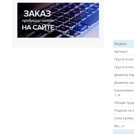
Модель
Артикул
Груз в поло
Груз в поло
Диаметр ба
Диаметр кан
Канатоёмко
1, м
Общая труд
Подъем за 
Сила криво
Вес, кг