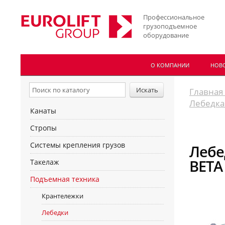
Профессиональное
грузоподъемное
оборудование
О КОМПАНИИ
НОВ
Главная
Лебедка 
Канаты
Стропы
Системы крепления грузов
Лебе
BETA
Такелаж
Подъемная техника
Крантележки
Лебедки