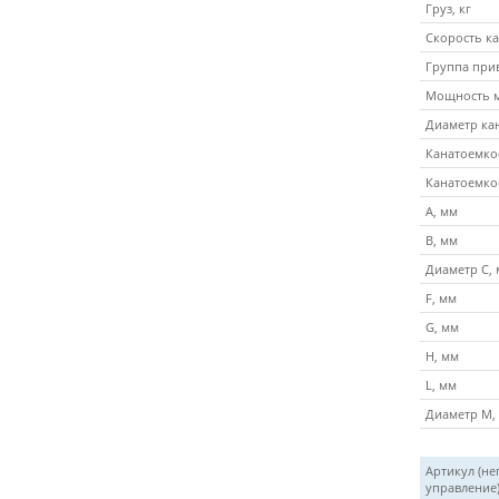
Груз, кг
Скорость ка
Группа прив
Мощность м
Диаметр кан
Канатоемкос
Канатоемкос
A, мм
B, мм
Диаметр C,
F, мм
G, мм
H, мм
L, мм
Диаметр M,
Артикул (не
управление