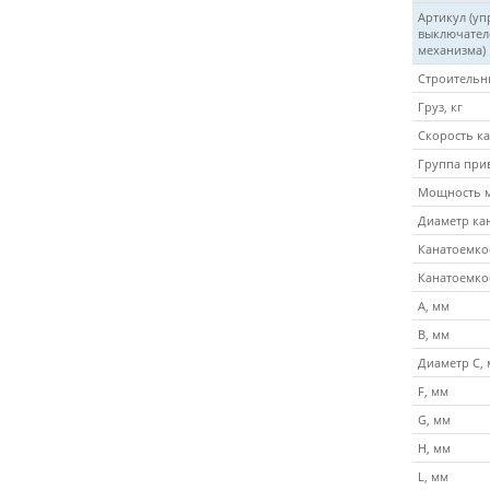
Артикул (уп
выключател
механизма)
Строительн
Груз, кг
Скорость ка
Группа прив
Мощность м
Диаметр кан
Канатоемкос
Канатоемкос
A, мм
B, мм
Диаметр C,
F, мм
G, мм
H, мм
L, мм