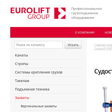
Профессиональное
грузоподъемное
оборудование
О КОМПАНИИ
НОВ
Главная стр
CrosbyIP IPB
Канаты
Стропы
Судос
Системы крепления грузов
Такелаж
Подъемная техника
Захваты
Вертикальные захваты