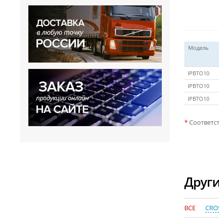
Модель
IPBTO10
IPBTO10
IPBTO10
*
Соответст
Други
ВСЕ
CROS