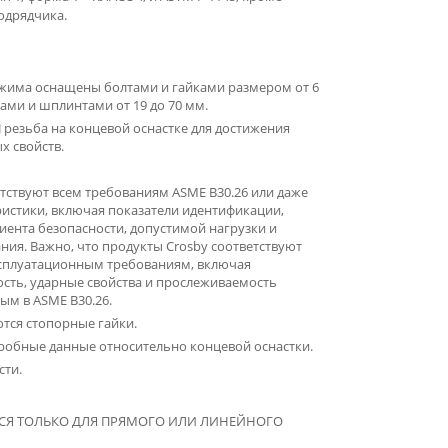
одрядчика.
жима оснащены болтами и гайками размером от 6
тами и шплинтами от 19 до 70 мм.
резьба на концевой оснастке для достижения
х свойств.
тствуют всем требованиям ASME B30.26 или даже
истики, включая показатели идентификации,
иента безопасности, допустимой нагрузки и
ия. Важно, что продукты Crosby соответствуют
сплуатационным требованиям, включая
ость, ударные свойства и прослеживаемость
ым в ASME B30.26.
тся стопорные гайки.
робные данные относительно концевой оснастки.
сти.
СЯ ТОЛЬКО ДЛЯ ПРЯМОГО ИЛИ ЛИНЕЙНОГО