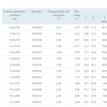
Резьба диаметр и
Артикул
Предел рабочей
Вес
натяжка
нагрузки
кажд.
А
B
E
мм
т
*
кг
закр
6,35х102
1032493
0,23
0,16
6,35
11,4
40,1
7,94х114
1032518
0,36
0,24
7,85
12,7
50,5
9,53х152
1032536
0,54
0,37
9,65
13,7
54,0
12,7х152
1032554
1,00
0,71
12,7
16,5
70,0
15,9х305
1032572
1,00
0,79
12,7
16,5
70,0
15,9х229
1032590
1,00
1,09
12,7
16,5
70,0
15,9х305
1032616
1,59
1,23
16,0
20,1
89,0
15,9x229
1032634
1,59
1,56
16,0
20,1
89,0
15,9x305
1032652
1,59
1,77
16,0
20,1
89,0
19,1х152
1032670
2,36
1,86
19,1
23,9
106
19,1х229
1032698
2,36
2,48
19,1
23,9
106
19,1х305
1032714
2,36
2,98
19,1
23,9
106
19,1х457
1032732
2,36
3,64
19,1
23,9
106