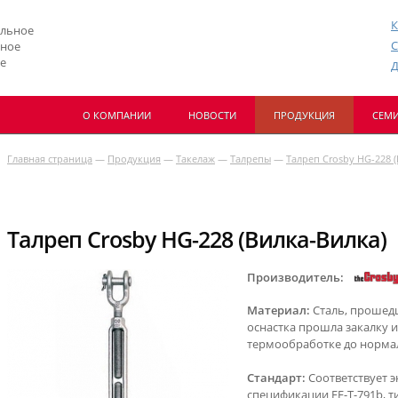
К
льное
С
мное
е
Д
О КОМПАНИИ
НОВОСТИ
ПРОДУКЦИЯ
СЕМИ
Главная страница
—
Продукция
—
Такелаж
—
Талрепы
—
Талреп Crosby HG-228 
Талреп Crosby HG-228 (Вилка-Вилка)
Производитель:
Материал:
Сталь, прошед
оснастка прошла закалку и
термообработке до норма
Стандарт:
Соответствует 
спецификации FF-T-791b, ти