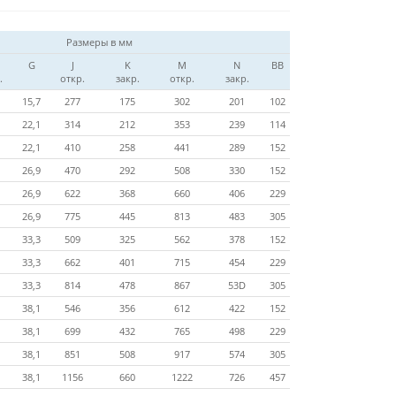
Размеры в мм
G
J
K
M
N
BB
.
откр.
закр.
откр.
закр.
15,7
277
175
302
201
102
22,1
314
212
353
239
114
22,1
410
258
441
289
152
26,9
470
292
508
330
152
26,9
622
368
660
406
229
26,9
775
445
813
483
305
33,3
509
325
562
378
152
33,3
662
401
715
454
229
33,3
814
478
867
53D
305
38,1
546
356
612
422
152
38,1
699
432
765
498
229
38,1
851
508
917
574
305
38,1
1156
660
1222
726
457