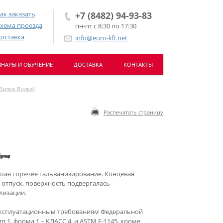
ак заказать
+7 (8482) 94-93-83
хема проезда
пн-пт с 8:30 по 17:30
оставка
info@euro-lift.net
НАРЫ И ОБУЧЕНИЕ
ДОСТАВКА
КОНТАКТЫ
(Вилка-Вилка)
Распечатать страницу
шая горячее гальванизирование. Концевая
 отпуск, поверхность подвергалась
лизации.
эксплуатационным требованиям Федеральной
п 1, форма 1 – КЛАСС 4, и ASTM F-1145, кроме