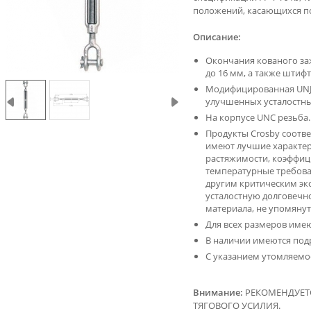
положений, касающихся п
Описание:
Окончания кованого за
до 16 мм, а также штиф
Модифицированная UNJ 
улучшенных усталостны
На корпусе UNC резьба.
Продукты Crosby соотве
имеют лучшие характер
растяжимости, коэффиц
температурные требован
другим критическим эк
усталостную долговечн
материала, не упомянут
Для всех размеров имею
В наличии имеются под
С указанием утомляемо
Внимание:
РЕКОМЕНДУЕТ
ТЯГОВОГО УСИЛИЯ.