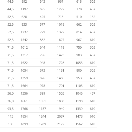
44,5
892
543
967
618
305
44,5
1197
695
1272
770
457
52,5
628
425
713
510
152
52,5
933
577
1018
662
305
52,5
1237
729
1322
814
457
52,5
1542
882
1627
967
610
71,5
1012
644
1119
750
305
71,5
1317
796
1423
903
457
71,5
1622
948
1728
1055
610
71,5
1054
673
1181
800
305
71,5
1359
826
1486
953
457
71,5
1664
978
1791
1105
610
36,0
1356
899
1503
1046
457
36,0
1661
1051
1808
1198
610
93,5
1766
1157
1949
1339
610
113
1854
1244
2087
1478
610
106
1899
1289
2172
1562
610